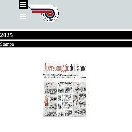
Vai ai contenuti
Salta menù
Salta menù
2025
Stampa