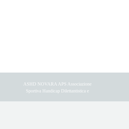
ASHD NOVARA APS
Associazione
Sportiva Handicap Dilettantistica e
Associazione di Promozione Sociale
Torna ai contenuti
Sede Legale: Via Ravenna 21 e
Amministrativa: Piazzale Olimpico 2 -
28100 Novara
Cod. Fis.: 00871760039, IBAN: